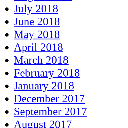
July 2018
June 2018
May 2018
April 2018
March 2018
February 2018
January 2018
December 2017
September 2017
August 2017