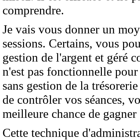
comprendre.
Je vais vous donner un moye
sessions. Certains, vous pou
gestion de l'argent et géré 
n'est pas fonctionnelle pour
sans gestion de la trésorerie
de contrôler vos séances, v
meilleure chance de gagner et
Cette technique d'administra