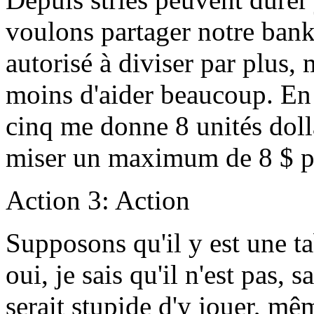
voulons partager notre bankr
autorisé à diviser par plus, 
moins d'aider beaucoup. En 
cinq me donne 8 unités doll
miser un maximum de 8 $ p
Action 3: Action
Supposons qu'il y est une ta
oui, je sais qu'il n'est pas, 
serait stupide d'y jouer, mê