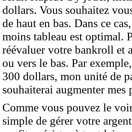
dollars. Vous souhaitez vous
de haut en bas. Dans ce cas,
moins tableau est optimal. 
réévaluer votre bankroll et a
ou vers le bas. Par exemple,
300 dollars, mon unité de pa
souhaiterai augmenter mes p
Comme vous pouvez le voir,
simple de gérer votre argen