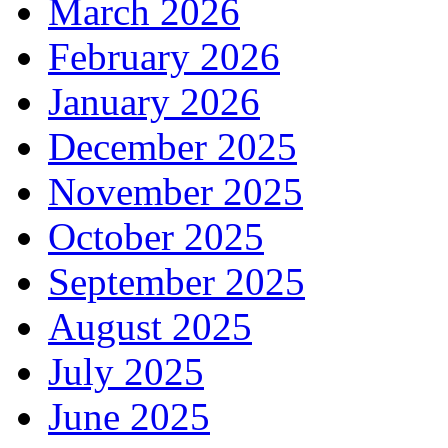
March 2026
February 2026
January 2026
December 2025
November 2025
October 2025
September 2025
August 2025
July 2025
June 2025