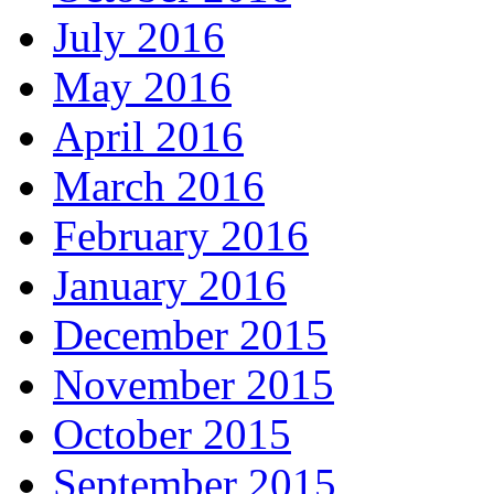
July 2016
May 2016
April 2016
March 2016
February 2016
January 2016
December 2015
November 2015
October 2015
September 2015