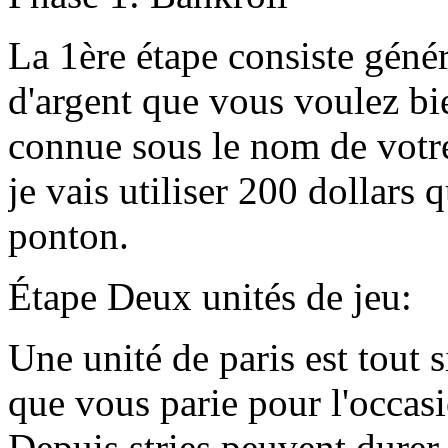
La 1ère étape consiste géné
d'argent que vous voulez bie
connue sous le nom de votr
je vais utiliser 200 dollars 
ponton.
Étape Deux unités de jeu:
Une unité de paris est tout
que vous parie pour l'occas
Depuis stries peuvent durer