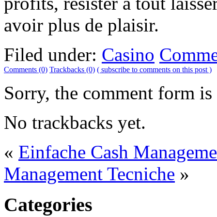
profits, résister à tout lais
avoir plus de plaisir.
Filed under:
Casino
Commen
Comments (0)
Trackbacks (0)
( subscribe to comments on this post )
Sorry, the comment form is c
No trackbacks yet.
«
Einfache Cash Manageme
Management Tecniche
»
Categories