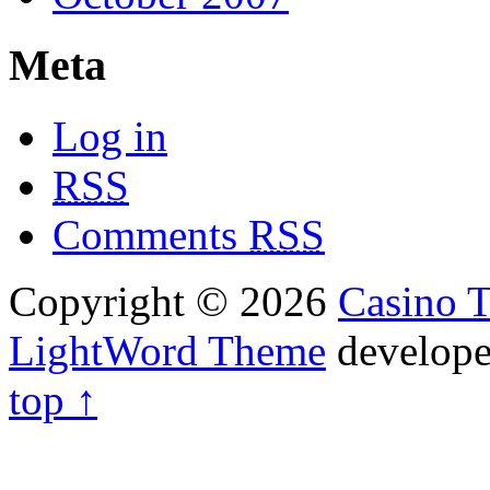
Meta
Log in
RSS
Comments
RSS
Copyright © 2026
Casino T
LightWord Theme
develop
top ↑