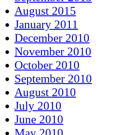
August 2015
January 2011
December 2010
November 2010
October 2010
September 2010
August 2010
July 2010
June 2010
May 2010