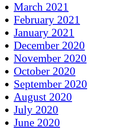
March 2021
February 2021
January 2021
December 2020
November 2020
October 2020
September 2020
August 2020
July 2020
June 2020