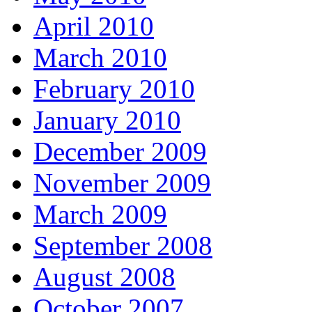
April 2010
March 2010
February 2010
January 2010
December 2009
November 2009
March 2009
September 2008
August 2008
October 2007