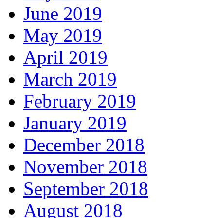
June 2019
May 2019
April 2019
March 2019
February 2019
January 2019
December 2018
November 2018
September 2018
August 2018