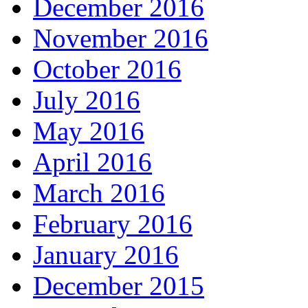
December 2016
November 2016
October 2016
July 2016
May 2016
April 2016
March 2016
February 2016
January 2016
December 2015