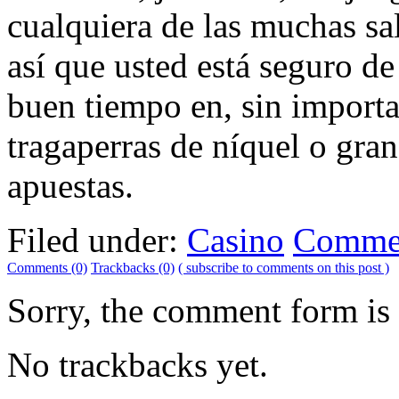
cualquiera de las muchas sa
así que usted está seguro de
buen tiempo en, sin importa
tragaperras de níquel o gra
apuestas.
Filed under:
Casino
Commen
Comments (0)
Trackbacks (0)
( subscribe to comments on this post )
Sorry, the comment form is c
No trackbacks yet.