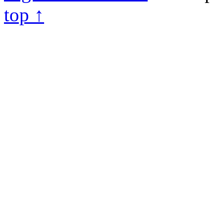
top ↑