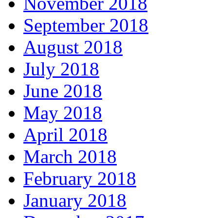
November 2018
September 2018
August 2018
July 2018
June 2018
May 2018
April 2018
March 2018
February 2018
January 2018