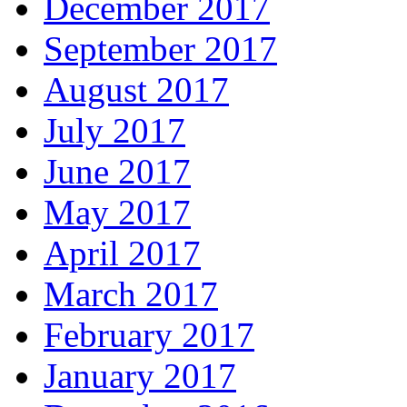
December 2017
September 2017
August 2017
July 2017
June 2017
May 2017
April 2017
March 2017
February 2017
January 2017