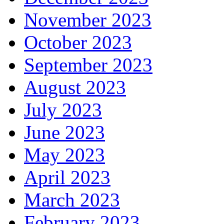
November 2023
October 2023
September 2023
August 2023
July 2023
June 2023
May 2023
April 2023
March 2023
February 2023