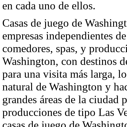
en cada uno de ellos.
Casas de juego de Washingt
empresas independientes de 
comedores, spas, y producci
Washington, con destinos de
para una visita más larga, l
natural de Washington y ha
grandes áreas de la ciudad 
producciones de tipo Las Ve
casas de juego de Washingt