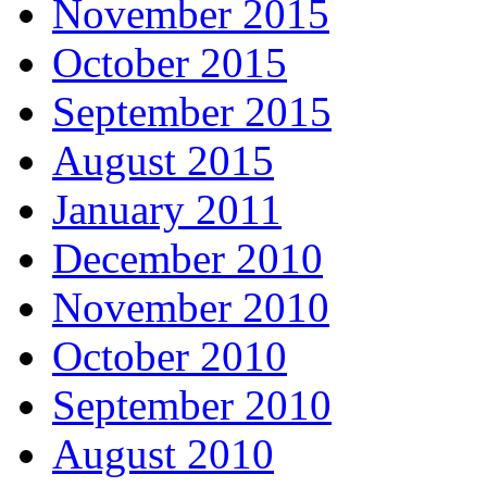
November 2015
October 2015
September 2015
August 2015
January 2011
December 2010
November 2010
October 2010
September 2010
August 2010